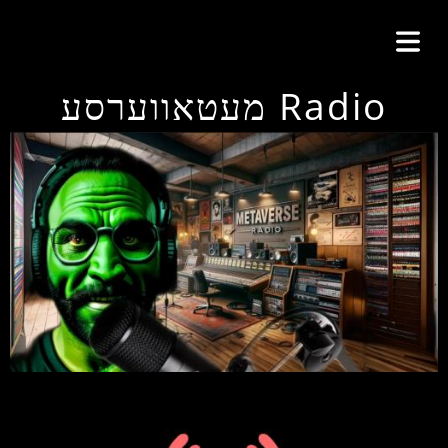
מעטאווערסע Radio
KEEP IT SIMPLE
A RESPONSE TEMPLATE DESIGNED BY DYNADOT