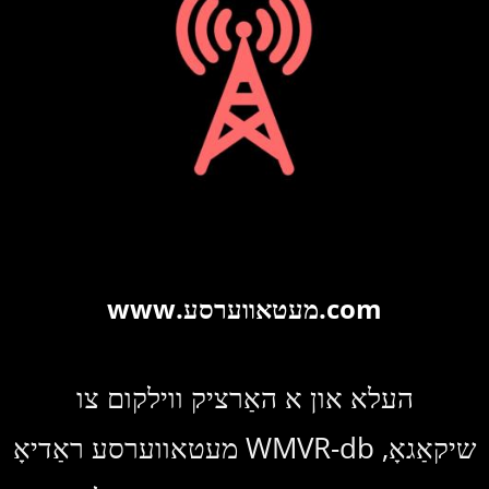
VR-
DB
CAGO
www.מעטאווערסע.com
העלא און א האַרציק ווילקום צו
מעטאווערסע ראַדיאָ WMVR-db שיקאַגאָ,